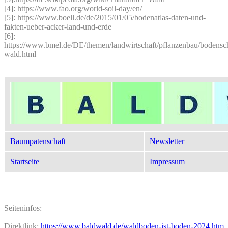
[4]: https://www.fao.org/world-soil-day/en/
[5]: https://www.boell.de/de/2015/01/05/bodenatlas-daten-und-
fakten-ueber-acker-land-und-erde
[6]:
https://www.bmel.de/DE/themen/landwirtschaft/pflanzenbau/bodensc
wald.html
Baum­paten­schaft
News­letter
Start­seite
Impres­sum
Seiteninfos:
Direktlink:
https://www.baldwald.de/waldboden-ist-boden-2024.htm