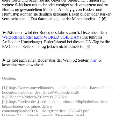
diese Reste und bauen sie ab. Unter der Streuschicht finden sich
weitere Schichten mit mehr oder weniger stark zersetztem und zu
Humus umgewandeltem Material. Abhängig von Boden- und
Humustyp können sie deutlich getrennte Lagen bilden oder stärker
vermischt sein.. ..Erst darunter beginnt der Mineralboden ..." [6].
➤
Präsentiert wird der Boden des Jahres zum 5. Dezember, dem
Weltbodentag oder auch: WORLD SOIL DAY
(link führt ins
Archiv der Umwelttage). Federführend bei diesem UN-Tag ist die
FAO, deren Seite zum Tag jedoch nicht aktuell ist. [4]
➤
Es gibt auch einen Bodenatlas der Welt (52 Seiten)
hier
[5]
kostenlos zum download.
Quellen:
[1]: https://www.umweltbundesamt.de/themen/boden-flaeche/kleine-
bodenkunde/boden-des-jahres#Waldboden%20-
%20Boden%20des%20Jahres%202024
[2]: https://boden-des-jahres.de/kuratorium/ / Mitgliederliste hier:
https://boden-des-jahres.de/wp-
content/uploads/2023/11/Mitgliederliste_2023-02.pdf
[3]:https://de.wikipedia.org/wiki/Tharandter_Wald